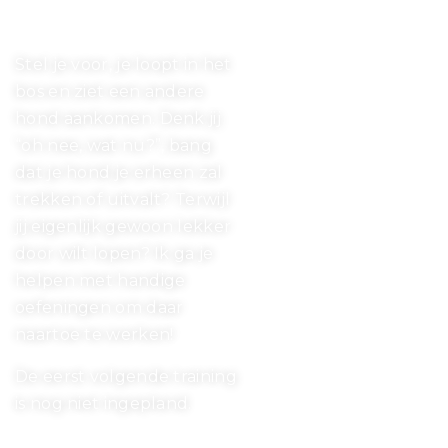
Ontspannen wandelen
Stel je voor, je loopt in het
bos en ziet een andere
hond aankomen. Denk jij
“oh nee, wat nu?”, bang
dat je hond je erheen zal
trekken of uitvalt? Terwijl
jij eigenlijk gewoon lekker
door wilt lopen? Ik ga je
helpen met handige
oefeningen om daar
naartoe te werken!
De eerst volgende training
is nog niet ingepland.